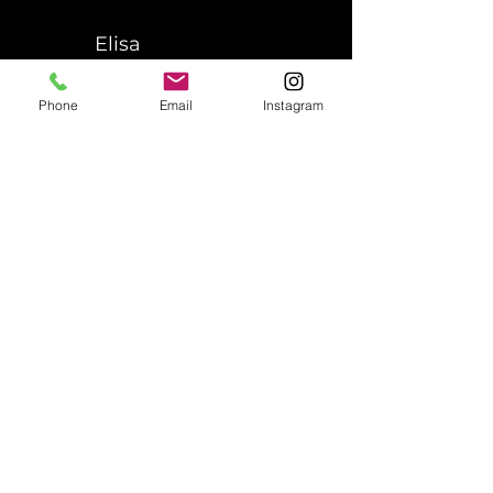
Elisa
Siragusano
Phone
Email
Instagram
Chiara Marchetti